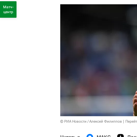
Матч-
центр
© РИА Новости / Алексей Филиппов
Перейт