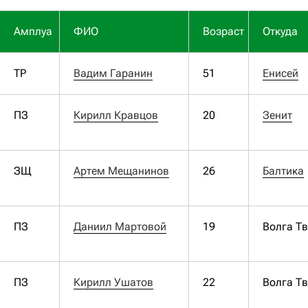
Амплуа
ФИО
Возраст
Откуда
ТР
Вадим Гаранин
51
Енисей
ПЗ
Кирилл Кравцов
20
Зенит
ЗЩ
Артем Мещанинов
26
Балтика
ПЗ
Даниил Мартовой
19
Волга Т
ПЗ
Кирилл Ушатов
22
Волга Т