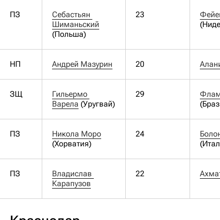
ПЗ
Себастьян 
23
Фейе
Шиманьский
(Нид
(Польша)
НП
Андрей Мазурин
20
Алан
ЗЩ
Гильермо 
29
Варела
(Уругвай)
(Браз
ПЗ
Никола Моро
24
Боло
(Хорватия)
(Итал
ПЗ
Владислав 
22
Ахма
Карапузов