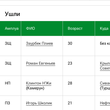
Ушли
Амплуа
ФИО
Возраст
Куда
ЗЩ
Заурбек Плиев
30
Без к
ЗЩ
Роман Евгеньев
23
Крыль
Сове
НП
Клинтон Н'Жи
28
Сива
(Камерун)
(Турц
ПЗ
Игорь Школик
21
Нефт