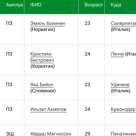
Амплуа
ФИО
Возраст
Куда
ПЗ
Эмиль Бохинен
23
Салернита
(Норвегия)
(Италия)
ПЗ
Кристиян 
24
Лечче
(Ита
Бистрович
(Хорватия)
ПЗ
Яка Бийол
23
Удинезе
(Словения)
(Италия)
ПЗ
Ильзат Ахметов
24
Краснодар
ЗЩ
Хёрдур Магнуссон
29
Панатинаи