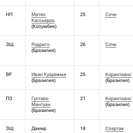
НП
Матео 
25
Сочи
Кассьерра
(Колумбия)
ЗЩ
Родриго
26
Сочи
(Бразилия)
ВР
Иван Куарежма
25
Коринтианс
(Бразилия)
(Бразилия)
ПЗ
Густаво 
21
Коринтианс
Мантуан
(Бразилия)
(Бразилия)
ЗЩ
Дамир
18
Спартак