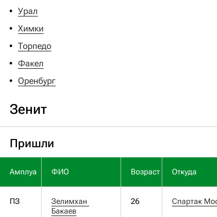
Урал
Химки
Торпедо
Факел
Оренбург
Зенит
Пришли
Амплуа
ФИО
Возраст
Откуда
ПЗ
Зелимхан 
26
Спартак Мо
Бакаев