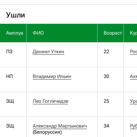
Ушли
Амплуа
ФИО
Возраст
Ку
ПЗ
Даниил Уткин
22
Ро
НП
Владимир Ильин
30
Ах
ЗЩ
Лео Гогличидзе
25
Ур
ЗЩ
Александр Мартынович
34
Ру
(Белоруссия)