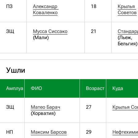
ПЗ
Александр 
18
Крылья 
Коваленко
Советов
ЗЩ
Мусса Сиссако
21
Стандар
(Мали)
(Льеж,
Бельгия)
Ушли
Амплуа
ФИО
Возраст
Куда
ЗЩ
Матео Барач
27
Крылья Со
(Хорватия)
НП
Максим Барсов
29
Нефтехими