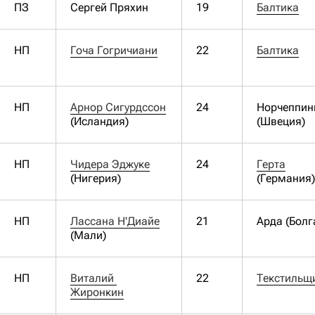
ПЗ
Сергей Пряхин
19
Балтика
НП
Гоча Гогричиани
22
Балтика
НП
Арнор Сигурдссон
24
Норчеппин
(Исландия)
(Швеция)
НП
Чидера Эджуке
24
Герта
(Нигерия)
(Германия)
НП
Лассана Н'Диайе
21
Арда (Болг
(Мали)
НП
Виталий 
22
Текстильщ
Жиронкин