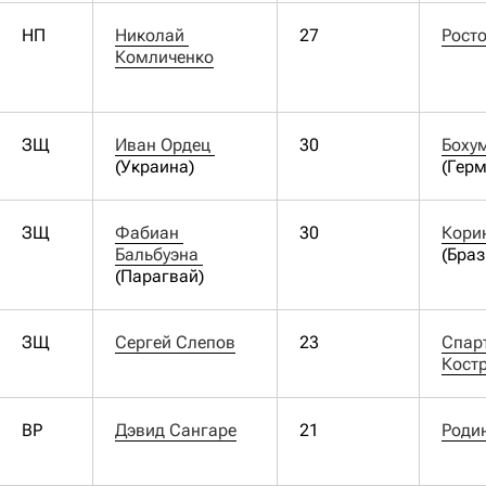
НП
Николай 
27
Рост
Комличенко
ЗЩ
Иван Ордец 
30
(Украина)
(Гер
ЗЩ
Фабиан 
30
Кори
Бальбуэна 
(Браз
(Парагвай)
ЗЩ
Сергей Слепов
23
Спарт
Кост
ВР
Дэвид Сангаре
21
Роди