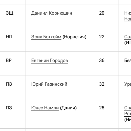
ЗЩ
Даниил Корнюшин
20
Ни
Но
НП
Эрик Ботхейм
(Норвегия)
22
Са
(И
ВР
Евгений Городов
36
Бе
ПЗ
Юрий Газинский
32
Ур
ПЗ
Юнес Намли
(Дания)
28
Сп
Ро
(Н