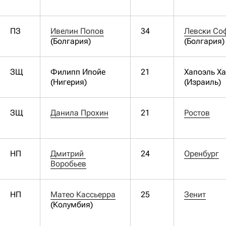
ПЗ
Ивелин Попов
34
Левски Со
(Болгария)
(Болгария)
ЗЩ
Филипп Ипойе
21
Хапоэль Х
(Нигерия)
(Израиль)
ЗЩ
Данила Прохин
21
Ростов
НП
Дмитрий 
24
Оренбург
Воробьев
НП
Матео Кассьерра
25
Зенит
(Колумбия)