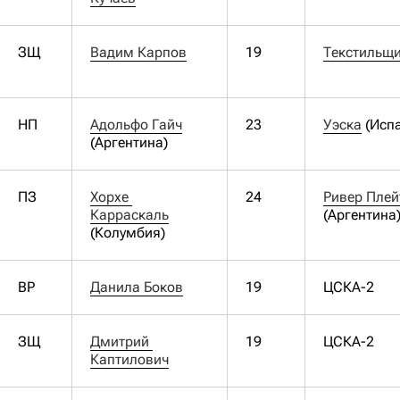
ЗЩ
Вадим Карпов
19
Текстильщ
НП
Адольфо Гайч
23
Уэска
(Исп
(Аргентина)
ПЗ
Хорхе 
24
Ривер Плей
Карраскаль
(Аргентина
(Колумбия)
ВР
Данила Боков
19
ЦСКА-2
ЗЩ
Дмитрий 
19
ЦСКА-2
Каптилович