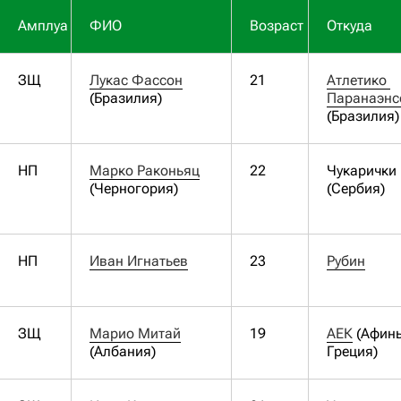
Амплуа
ФИО
Возраст
Откуда
ЗЩ
Лукас Фассон
21
Атлетико 
(Бразилия)
Паранаэнс
(Бразилия)
НП
Марко Раконьяц
22
Чукарички
(Черногория)
(Сербия)
НП
Иван Игнатьев
23
Рубин
ЗЩ
Марио Митай
19
АЕК
(Афин
(Албания)
Греция)