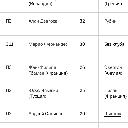
(Исландия)
(Греция)
ПЗ
Алан Дзагоев
32
Рубин
ЗЩ
Марио Фернандес
30
Без клуба
ПЗ
Жан-Филипп 
26
Эвертон
Гбамен
(Франция)
(Англия)
ПЗ
Юсуф Языджи
25
Лилль
(Турция)
(Франция)
ПЗ
Андрей Савинов
20
Шинник