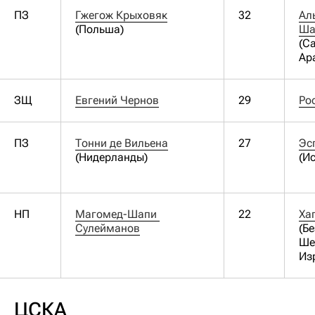
ПЗ
Гжегож Крыховяк
32
Аль
(Польша)
Ша
(С
Ар
ЗЩ
Евгений Чернов
29
Ро
ПЗ
Тонни де Вильена
27
(Нидерланды)
(И
НП
Магомед-Шапи 
22
Ха
Сулейманов
(Бе
Ше
Из
ЦСКА