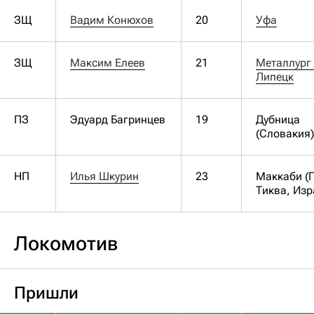
ЗЩ
Вадим Конюхов
20
Уфа
ЗЩ
Максим Елеев
21
Металлург 
Липецк
ПЗ
Эдуард Багринцев
19
Дубница
(Словакия)
НП
Илья Шкурин
23
Маккаби (П
Тиква, Изр
Локомотив
Пришли