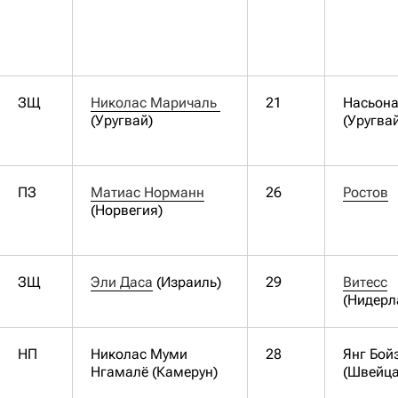
ЗЩ
Николас Маричаль 
21
Насьон
(Уругвай)
(Уругва
ПЗ
Матиас Норманн
26
Ростов
(Норвегия)
ЗЩ
Эли Даса
(Израиль)
29
Витесс
(Нидерл
НП
Николас Муми
28
Янг Бой
Нгамалё (Камерун)
(Швейца