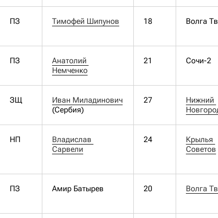
ПЗ
Тимофей Шипунов
18
Волга Т
ПЗ
Анатолий 
21
Сочи-2
Немченко
ЗЩ
Иван Миладинович
27
Нижний 
(Сербия)
Новгоро
НП
Владислав 
24
Крылья 
Сарвели
Советов
ПЗ
Амир Батырев
20
Волга Т