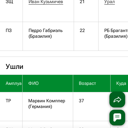
ЗЩ
Иван Кузьмичев
21
Урал
ПЗ
Педро Габриэль
22
РБ Браган
(Бразилия)
(Бразилия)
Ушли
Амплуа
ФИО
Возраст
Куда
ТР
Марвин Комппер
37
(Германия)