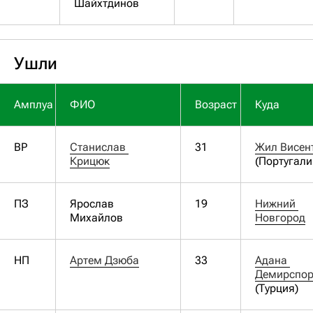
Шайхтдинов
Ушли
Амплуа
ФИО
Возраст
Куда
ВР
Станислав 
31
Жил Висен
Крицюк
(Португали
ПЗ
Ярослав
19
Нижний 
Михайлов
Новгород
НП
Артем Дзюба
33
Адана 
Демирспо
(Турция)