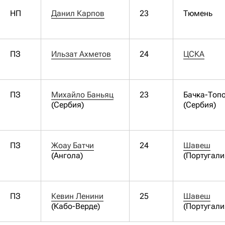
НП
Данил Карпов
23
Тюмень
ПЗ
Ильзат Ахметов
24
ЦСКА
ПЗ
Михайло Баньяц
23
Бачка-Топ
(Сербия)
(Сербия)
ПЗ
Жоау Батчи
24
Шавеш
(Ангола)
(Португали
ПЗ
Кевин Ленини
25
Шавеш
(Кабо-Верде)
(Португали