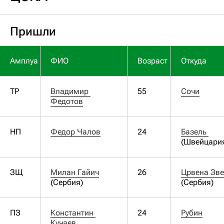
Пришли
Амплуа
ФИО
Возраст
Откуда
ТР
Владимир 
55
Сочи
Федотов
НП
Федор Чалов
24
Базель 
(Швейцари
ЗЩ
Милан Гайич
26
Црвена Зв
(Сербия)
(Сербия)
ПЗ
Константин 
24
Рубин
Кучаев