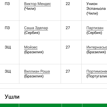
ПЗ
Виктор Мендес
22
Унион
(Чили)
Эспаньола
(Чили)
ПЗ
Саша Зделар
27
Партизан
(Сербия)
(Сербия)
ЗЩ
Мойзес
27
Интернась
(Бразилия)
(Бразилия)
ЗЩ
Виллиан Роша
27
Портимоне
(Бразилия)
(Португали
Ушли