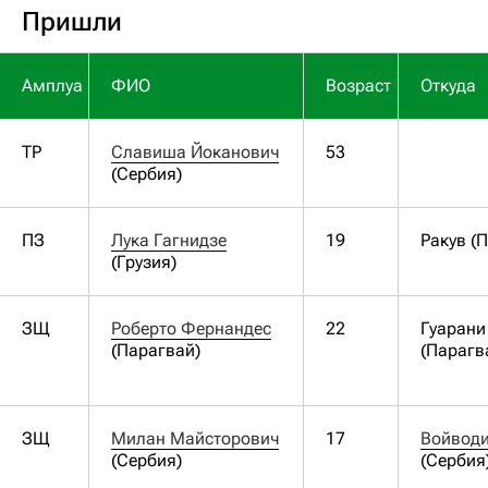
Пришли
Амплуа
ФИО
Возраст
Откуда
ТР
Славиша Йоканович
53
(Сербия)
ПЗ
Лука Гагнидзе
19
Ракув (
(Грузия)
ЗЩ
Роберто Фернандес
22
Гуарани
(Парагвай)
(Парагв
ЗЩ
Милан Майсторович
17
(Сербия)
(Сербия