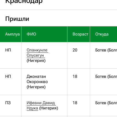
Краснодар
Пришли
Амплуа
ФИО
Возраст
Откуда
НП
Оланкунле 
20
Ботев (Бол
Олусегун 
(Нигерия)
НП
Джонатан
18
Ботев (Бол
Окоронкво
(Нигерия)
ПЗ
Ифеани Давид 
18
Ботев (Бол
Ндука
(Нигерия)