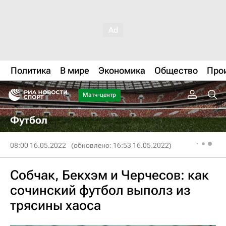
Политика
В мире
Экономика
Общество
Про
Матч-центр
Футбол
08:00 16.05.2022
(обновлено: 16:53 16.05.2022)
Собчак, Бекхэм и Черчесов: как
сочинский футбол выполз из
трясины хаоса