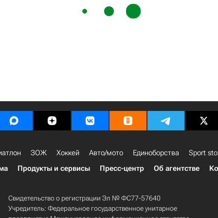
иатлон
ЗОЖ
Хоккей
Авто/мото
Единоборства
Sport sto
ма
Продукты и сервисы
Пресс-центр
Об агентстве
Ко
Свидетельство о регистрации Эл № ФС77-57640
Учредитель: Федеральное государственное унитарное