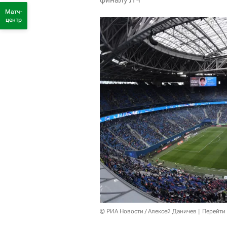
Матч-
центр
© РИА Новости / Алексей Даничев
Перейти