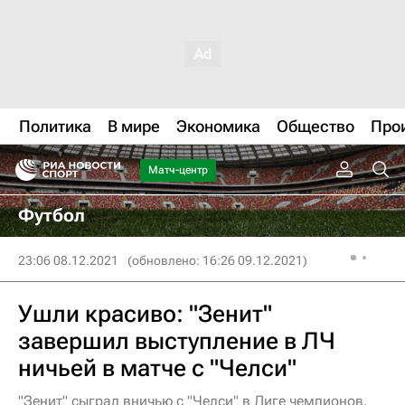
Политика
В мире
Экономика
Общество
Про
Матч-центр
Футбол
23:06 08.12.2021
(обновлено: 16:26 09.12.2021)
Ушли красиво: "Зенит"
завершил выступление в ЛЧ
ничьей в матче с "Челси"
"Зенит" сыграл вничью с "Челси" в Лиге чемпионов,