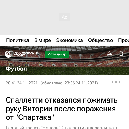
Политика
В мире
Экономика
Общество
Про
Матч-центр
Футбол
20:41 24.11.2021
(обновлено: 23:36 24.11.2021)
Спаллетти отказался пожимать
руку Витории после поражения
от "Спартака"
Главный тренер "Наполи" Спаллетти отказался жать