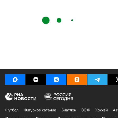
Футбол
Фигурное катание
Биатлон
ЗОЖ
Хоккей
Ав