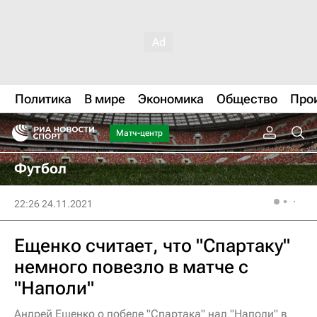
Политика
В мире
Экономика
Общество
Про
Матч-центр
Футбол
22:26 24.11.2021
Ещенко считает, что "Спартаку"
немного повезло в матче с
"Наполи"
Андрей Ещенко о победе "Спартака" над "Наполи" в