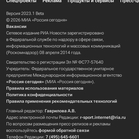
Спецпроекты
Реклама
Продукты и сервисы
Пресс-ц
Версия 2023.1 Beta
© 2026 МИА «Россия сегодня»
Вакансии
Сетевое издание РИА Новости зарегистрировано
в Федеральной службе по надзору в сфере связи,
информационных технологий и массовых коммуникаций
(Роскомнадзор) 08 апреля 2014 года.
Свидетельство о регистрации Эл № ФС77-57640
Учредитель: Федеральное государственное унитарное
предприятие Международное информационное агентство
«Россия сегодня»
(МИА «Россия сегодня»).
Правила использования материалов
Политика конфиденциальности
Правила применения рекомендательных технологий
Главный редактор:
Гаврилова А.В.
Адрес электронной почты Редакции:
r-sport.internet@ria.ru
По вопросам размещения пресс-релизов и рекламы
воспользуйтесь
формой обратной связи
Телефон Редакции:
7 (495) 645-6601