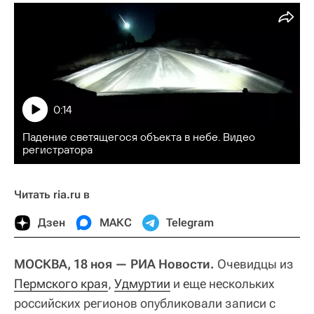
0:14
Падение светящегося объекта в небе. Видео
регистратора
Читать ria.ru в
Дзен
МАКС
Telegram
МОСКВА, 18 ноя — РИА Новости.
Очевидцы из
Пермского края
,
Удмуртии
и еще нескольких
российских регионов опубликовали записи с