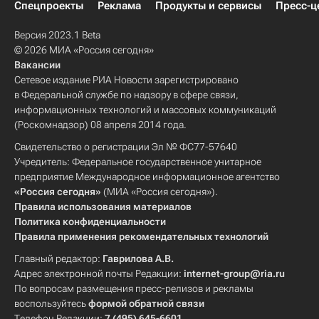
Спецпроекты
Реклама
Продукты и сервисы
Пресс-ц
Версия 2023.1 Beta
© 2026 МИА «Россия сегодня»
Вакансии
Сетевое издание РИА Новости зарегистрировано
в Федеральной службе по надзору в сфере связи,
информационных технологий и массовых коммуникаций
(Роскомнадзор) 08 апреля 2014 года.
Свидетельство о регистрации Эл № ФС77-57640
Учредитель: Федеральное государственное унитарное
предприятие Международное информационное агентство
«Россия сегодня»
(МИА «Россия сегодня»).
Правила использования материалов
Политика конфиденциальности
Правила применения рекомендательных технологий
Главный редактор:
Гаврилова А.В.
Адрес электронной почты Редакции:
internet-group@ria.ru
По вопросам размещения пресс-релизов и рекламы
воспользуйтесь
формой обратной связи
Телефон Редакции:
7 (495) 645-6601