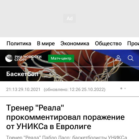
Политика
В мире
Экономика
Общество
Про
Матч-центр
Баскетбол
21:13 29.10.2021
(обновлено: 12:26 25.10.2022)
Тренер "Реала"
прокомментировал поражение
от УНИКСа в Евролиге
Тренер "Реала" Пабло Ласо: баскетболисты УНИКСа