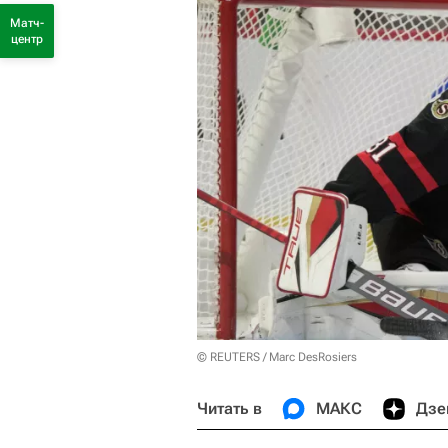
Матч-
центр
© REUTERS / Marc DesRosiers
Читать в
МАКС
Дзе