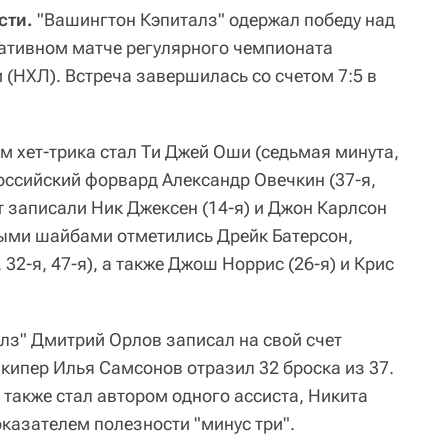
сти.
"Вашингтон Кэпиталз" одержал победу над
тативном матче регулярного чемпионата
 (НХЛ). Встреча завершилась со счетом 7:5 в
м хет-трика стал Ти Джей Оши (седьмая минута,
российский форвард Александр Овечкин (37-я,
ет записали Ник Джексен (14-я) и Джон Карлсон
ными шайбами отметились Дрейк Батерсон,
32-я, 47-я), а также Джош Норрис (26-я) и Крис
лз" Дмитрий Орлов записал на свой счет
кипер Илья Самсонов отразил 32 броска из 37.
 также стал автором одного ассиста, Никита
казателем полезности "минус три".