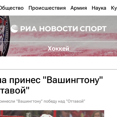
Общество
Происшествия
Армия
Наука
Ку
Хоккей
а принес "Вашингтону"
ттавой"
ринесли "Вашингтону" победу над "Оттавой"