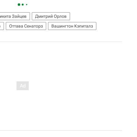
икита Зайцев
Дмитрий Орлов
)
Оттава Сенаторз
Вашингтон Кэпиталз