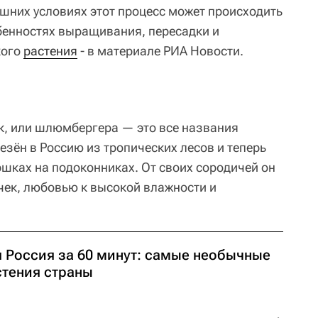
шних условиях этот процесс может происходить
обенностях выращивания, пересадки и
кого
растения
- в материале РИА Новости.
к, или шлюмбергера — это все названия
езён в Россию из тропических лесов и теперь
ршках на подоконниках. От своих сородичей он
чек, любовью к высокой влажности и
я Россия за 60 минут: самые необычные
стения страны