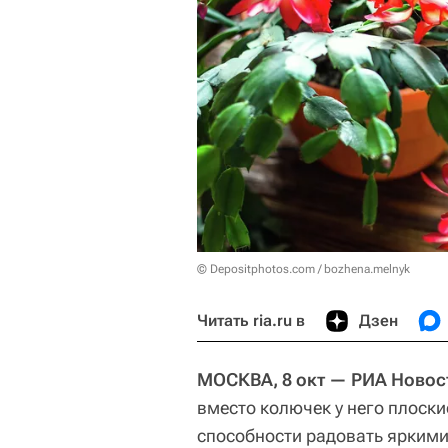
© Depositphotos.com / bozhena.melnyk
Читать ria.ru в
Дзен
МОСКВА, 8 окт — РИА Новос
вместо колючек у него плоски
способности радовать яркими