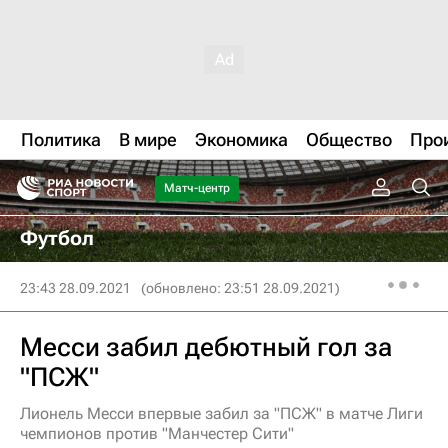
Политика
В мире
Экономика
Общество
Про
Матч-центр
Футбол
23:43 28.09.2021
(обновлено: 23:51 28.09.2021)
Месси забил дебютный гол за
"ПСЖ"
Лионель Месси впервые забил за "ПСЖ" в матче Лиги
чемпионов против "Манчестер Сити"