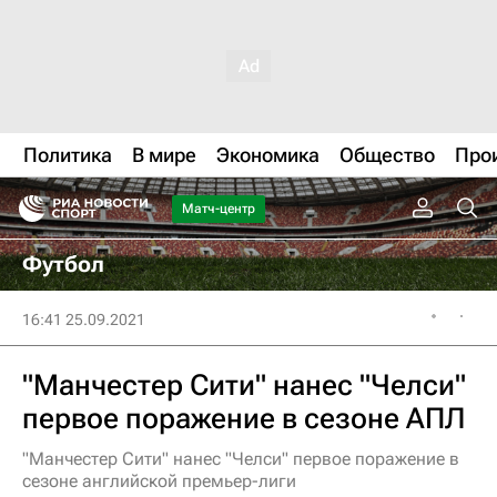
Политика
В мире
Экономика
Общество
Про
Матч-центр
Футбол
16:41 25.09.2021
"Манчестер Сити" нанес "Челси"
первое поражение в сезоне АПЛ
"Манчестер Сити" нанес "Челси" первое поражение в
сезоне английской премьер-лиги