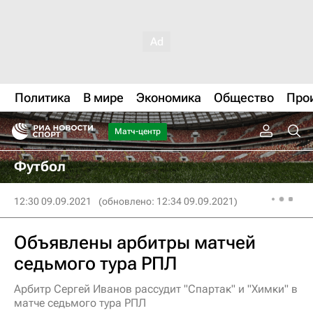
Политика
В мире
Экономика
Общество
Про
Матч-центр
Футбол
12:30 09.09.2021
(обновлено: 12:34 09.09.2021)
Объявлены арбитры матчей
седьмого тура РПЛ
Арбитр Сергей Иванов рассудит "Спартак" и "Химки" в
матче седьмого тура РПЛ