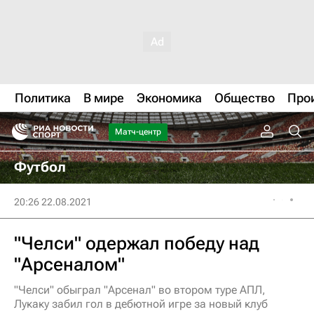
Политика
В мире
Экономика
Общество
Про
Матч-центр
Футбол
20:26 22.08.2021
"Челси" одержал победу над
"Арсеналом"
"Челси" обыграл "Арсенал" во втором туре АПЛ,
Лукаку забил гол в дебютной игре за новый клуб