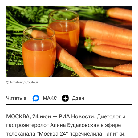
© Pixabay / Couleur
Читать в
МАКС
Дзен
МОСКВА, 24 июн — РИА Новости.
Диетолог и
гастроэнтеролог
Алина Будаковская
в эфире
телеканала
"Москва 24"
перечислила напитки,