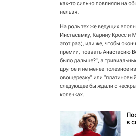
как-то сильно повлияли на об
нельзя.
На роль тех же ведущих впол
Инстасамку
, Карину Кросс и 
этот раз), или же, чтобы око
премии, позвать
Анастасию В
было дальше?", а тривиальные
другое и не менее полезное и
овощерезку" или "платиновый 
следующее бы ждали с нескр
коленках.
По
в 