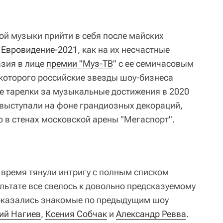
ой музыки прийти в себя после майских
е
Евровидение-2021
,
как на их несчастные
азия в лице
премии "Муз-ТВ
" с ее семичасовым
 которого российские звезды шоу-бизнеса
ые тарелки за музыкальные достижения в 2020
 выступали на фоне грандиозных декораций,
ю в стенах московской арены "Мегаспорт".
время тянули интригу с полным списком
льтате все свелось к довольно предсказуемому
 оказались знакомые по предыдущим шоу
ий Нагиев
,
Ксения Собчак
и
Александр Ревва
.