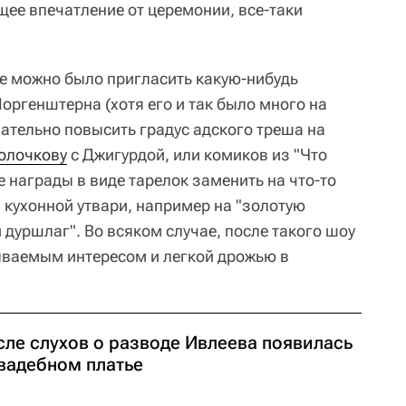
щее впечатление от церемонии, все-таки
не можно было пригласить какую-нибудь
Моргенштерна (хотя его и так было много на
нчательно повысить градус адского треша на
олочкову
с Джигурдой, или комиков из "Что
 награды в виде тарелок заменить на что-то
з кухонной утвари, например на "золотую
дуршлаг". Во всяком случае, после такого шоу
ываемым интересом и легкой дрожью в
сле слухов о разводе Ивлеева появилась
свадебном платье