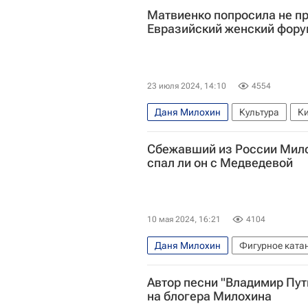
Матвиенко попросила не п
Евразийский женский фор
23 июля 2024, 14:10
4554
Даня Милохин
Культура
К
Валентина Матвиенко
Галина
Сбежавший из России Мило
спал ли он с Медведевой
10 мая 2024, 16:21
4104
Даня Милохин
Фигурное ката
Автор песни "Владимир Пут
на блогера Милохина