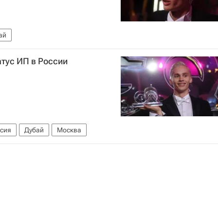
ай
тус ИП в России
сия
Дубай
Москва