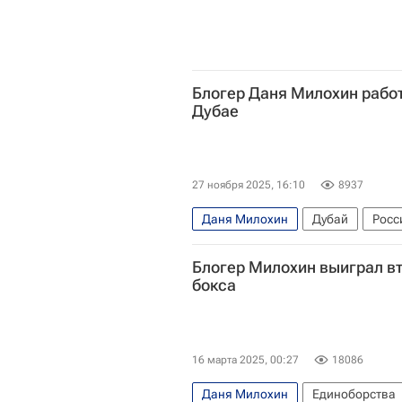
Блогер Даня Милохин рабо
Дубае
27 ноября 2025, 16:10
8937
Даня Милохин
Дубай
Росс
Блогер Милохин выиграл вт
бокса
16 марта 2025, 00:27
18086
Даня Милохин
Единоборства