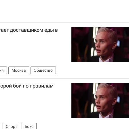
тает доставщиком еды в
ия
Москва
Общество
орой бой по правилам
Спорт
Бокс