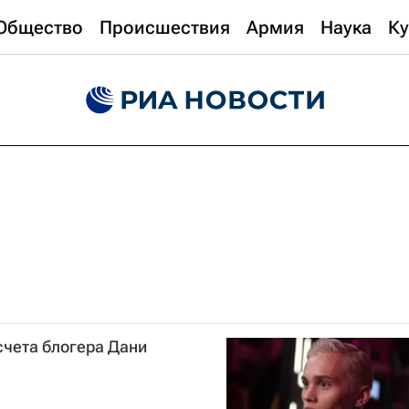
Общество
Происшествия
Армия
Наука
Ку
счета блогера Дани