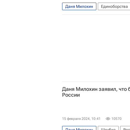
Даня Милохин
Единоборства
Даня Милохин заявил, что 
России
15 февраля 2024, 10:41
10570
Даня Милохин
Шоубиз
Рос