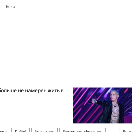
Бокс
больше не намерен жить в
сия
Дубай
Аргентина
Екатерина Мизулина
Еще