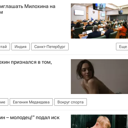
риглашать Милохина на
ум
итай
Индия
Санкт-Петербург
Еще
 Карелова
Совет Федерации РФ
Общество
хин признался в том,
ние
Евгения Медведева
Вокруг спорта
ин – молодец!" подал иск