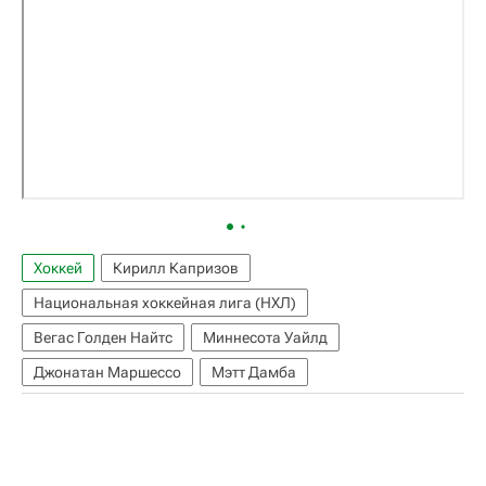
Хоккей
Кирилл Капризов
Национальная хоккейная лига (НХЛ)
Вегас Голден Найтс
Миннесота Уайлд
Джонатан Маршессо
Мэтт Дамба