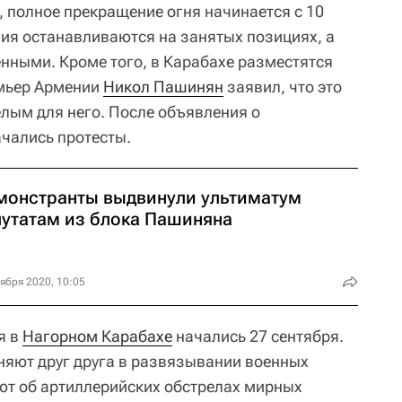
 полное прекращение огня начинается с 10
ия останавливаются на занятых позициях, а
нными. Кроме того, в Карабахе разместятся
мьер Армении
Никол Пашинян
заявил, что это
лым для него. После объявления о
чались протесты.
монстранты выдвинули ультиматум
путатам из блока Пашиняна
ября 2020, 10:05
я в
Нагорном Карабахе
начались 27 сентября.
няют друг друга в развязывании военных
ют об артиллерийских обстрелах мирных