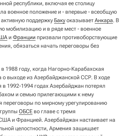
нной республики, включая ее столицу
ла военное положение и - впервые - всеобщую
о активную поддержку
Баку
оказывает
Анкара
. В
ю мобилизацию и в ряде мест - военное
ША
и
Франции
призвали противоборствующие
ения, обязаться начать переговоры без
 в 1988 году, когда Нагорно-Карабахская
 о выходе из Азербайджанской ССР. В ходе
 в 1992-1994 годах Азербайджан потерял
бахом и семью прилегающими к нему
ся переговоры по мирному урегулированию
 группы
ОБСЕ
во главе с тремя
 США и Францией. Азербайджан настаивает на
альной целостности, Армения защищает