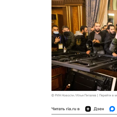
© РИА Новости / Илья Питалев
Перейти в 
Читать ria.ru в
Дзен