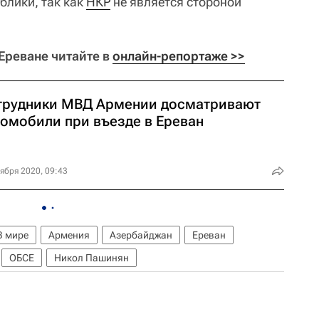
блики, так как
НКР
не является стороной
Ереване читайте в
онлайн-репортаже >>
трудники МВД Армении досматривают
томобили при въезде в Ереван
ября 2020, 09:43
В мире
Армения
Азербайджан
Ереван
ОБСЕ
Никол Пашинян