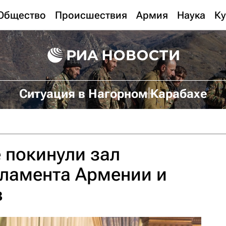
Общество
Происшествия
Армия
Наука
Ку
Ситуация в Нагорном Карабахе
 покинули зал
рламента Армении и
в