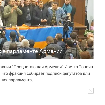
 в парламенте Армении
ракции "Процветающая Армения" Иветта Тоноян
 что фракция собирает подписи депутатов для
ания парламента.