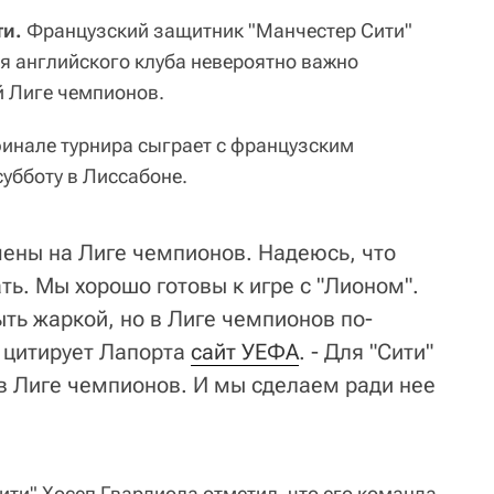
ти.
Французский защитник "Манчестер Сити"
ля английского клуба невероятно важно
й Лиге чемпионов.
финале турнира сыграет с французским
субботу в Лиссабоне.
ены на Лиге чемпионов. Надеюсь, что
ть. Мы хорошо готовы к игре с "Лионом".
ть жаркой, но в Лиге чемпионов по-
- цитирует Лапорта
сайт УЕФА
. - Для "Сити"
в Лиге чемпионов. И мы сделаем ради нее
ити" Хосеп Гвардиола отметил, что его команда