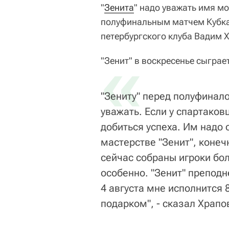
"
Зенита
" надо уважать имя мо
полуфинальным матчем Кубка
петербургского клуба Вадим 
«
"Зенит" в воскресенье сыграе
"Зениту" перед полуфинал
уважать. Если у спартаковц
добиться успеха. Им надо с
мастерстве "Зенит", конеч
сейчас собраны игроки бо
особенно. "Зенит" преподн
4 августа мне исполнится 
подарком", - сказал Храпо