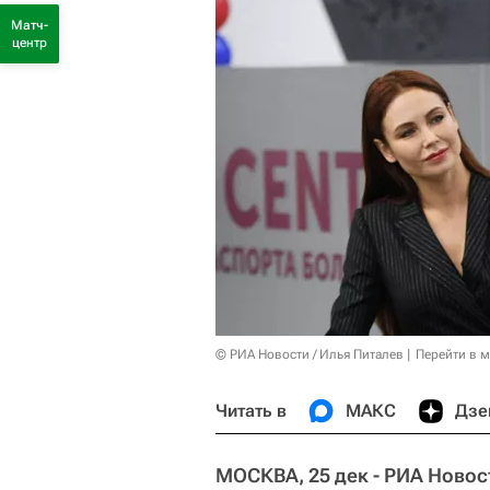
Матч-
центр
© РИА Новости / Илья Питалев
Перейти в 
Читать в
МАКС
Дзе
МОСКВА, 25 дек - РИА Новос