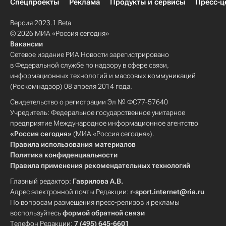
Спецпроекты
Реклама
Продукты и сервисы
Пресс-ц
Версия 2023.1 Beta
© 2026 МИА «Россия сегодня»
Вакансии
Сетевое издание РИА Новости зарегистрировано
в Федеральной службе по надзору в сфере связи,
информационных технологий и массовых коммуникаций
(Роскомнадзор) 08 апреля 2014 года.
Свидетельство о регистрации Эл № ФС77-57640
Учредитель: Федеральное государственное унитарное
предприятие Международное информационное агентство
«Россия сегодня»
(МИА «Россия сегодня»).
Правила использования материалов
Политика конфиденциальности
Правила применения рекомендательных технологий
Главный редактор:
Гаврилова А.В.
Адрес электронной почты Редакции:
r-sport.internet@ria.ru
По вопросам размещения пресс-релизов и рекламы
воспользуйтесь
формой обратной связи
Телефон Редакции:
7 (495) 645-6601