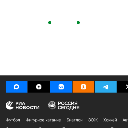
Футбол
Фигурное катание
Биатлон
ЗОЖ
Хоккей
Ав