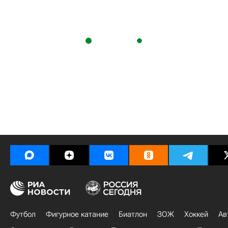
Футбол
Фигурное катание
Биатлон
ЗОЖ
Хоккей
Ав