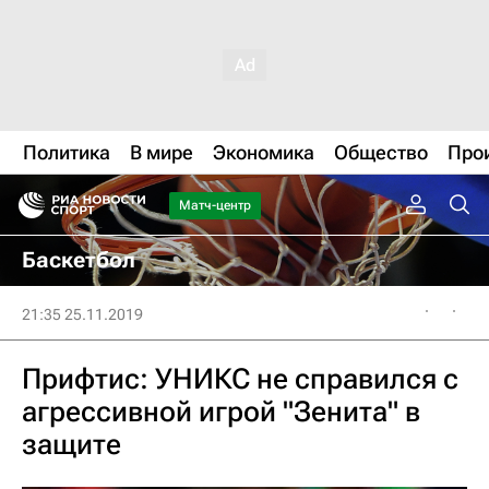
Политика
В мире
Экономика
Общество
Про
Матч-центр
Баскетбол
21:35 25.11.2019
Прифтис: УНИКС не справился с
агрессивной игрой "Зенита" в
защите