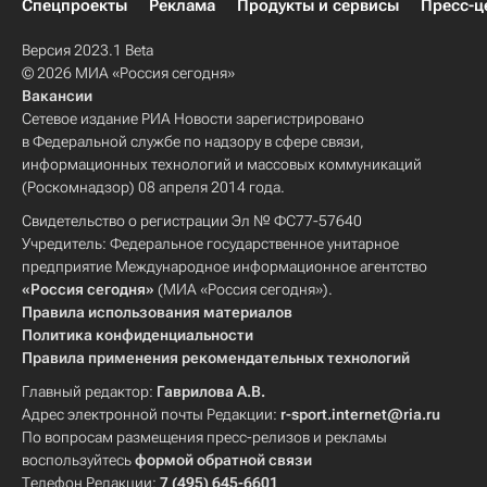
Спецпроекты
Реклама
Продукты и сервисы
Пресс-ц
Версия 2023.1 Beta
© 2026 МИА «Россия сегодня»
Вакансии
Сетевое издание РИА Новости зарегистрировано
в Федеральной службе по надзору в сфере связи,
информационных технологий и массовых коммуникаций
(Роскомнадзор) 08 апреля 2014 года.
Свидетельство о регистрации Эл № ФС77-57640
Учредитель: Федеральное государственное унитарное
предприятие Международное информационное агентство
«Россия сегодня»
(МИА «Россия сегодня»).
Правила использования материалов
Политика конфиденциальности
Правила применения рекомендательных технологий
Главный редактор:
Гаврилова А.В.
Адрес электронной почты Редакции:
r-sport.internet@ria.ru
По вопросам размещения пресс-релизов и рекламы
воспользуйтесь
формой обратной связи
Телефон Редакции:
7 (495) 645-6601