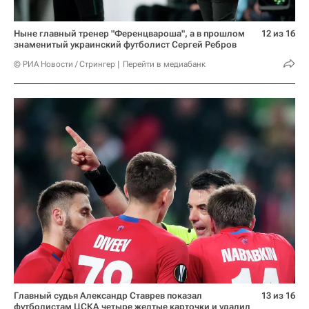
Ныне главный тренер "Ференцвароша", а в прошлом
12 из 16
знаменитый украинский футболист Сергей Ребров
© РИА Новости / Стрингер
Перейти в медиабанк
Главный судья Александр Ставрев показал
13 из 16
футболистам ЦСКА четыре желтые карточки и удалил