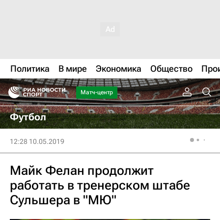
Политика
В мире
Экономика
Общество
Про
Матч-центр
Футбол
12:28 10.05.2019
Майк Фелан продолжит
работать в тренерском штабе
Сульшера в "МЮ"