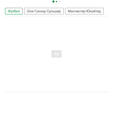
Футбол
Оле-Гуннар Сульшер
Манчестер Юнайтед