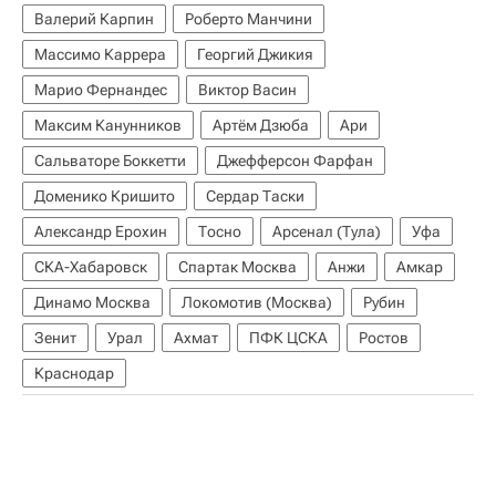
Валерий Карпин
Роберто Манчини
Массимо Каррера
Георгий Джикия
Марио Фернандес
Виктор Васин
Максим Канунников
Артём Дзюба
Ари
Сальваторе Боккетти
Джефферсон Фарфан
Доменико Кришито
Сердар Таски
Александр Ерохин
Тосно
Арсенал (Тула)
Уфа
СКА-Хабаровск
Спартак Москва
Анжи
Амкар
Динамо Москва
Локомотив (Москва)
Рубин
Зенит
Урал
Ахмат
ПФК ЦСКА
Ростов
Краснодар