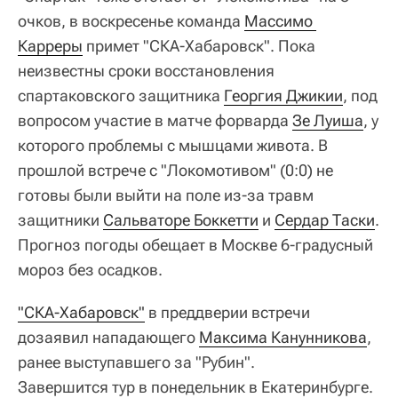
очков, в воскресенье команда
Массимо 
Карреры
примет "СКА-Хабаровск". Пока
неизвестны сроки восстановления
спартаковского защитника
Георгия Джикии
, под
вопросом участие в матче форварда
Зе Луиша
, у
которого проблемы с мышцами живота. В
прошлой встрече с "Локомотивом" (0:0) не
готовы были выйти на поле из-за травм
защитники
Сальваторе Боккетти
и
Сердар Таски
.
Прогноз погоды обещает в Москве 6-градусный
мороз без осадков.
"СКА-Хабаровск"
в преддверии встречи
дозаявил нападающего
Максима Канунникова
,
ранее выступавшего за "Рубин".
Завершится тур в понедельник в Екатеринбурге.