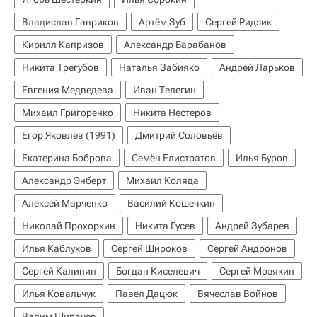
Владислав Гавриков
Артём Зуб
Сергей Ридзик
Кирилл Капризов
Александр Барабанов
Никита Трегубов
Наталья Забияко
Андрей Ларьков
Евгения Медведева
Иван Телегин
Михаил Григоренко
Никита Нестеров
Егор Яковлев (1991)
Дмитрий Соловьёв
Екатерина Боброва
Семён Елистратов
Илья Буров
Александр Энберт
Михаил Коляда
Алексей Марченко
Василий Кошечкин
Николай Прохоркин
Никита Гусев
Андрей Зубарев
Илья Каблуков
Сергей Широков
Сергей Андронов
Сергей Калинин
Богдан Киселевич
Сергей Мозякин
Илья Ковальчук
Павел Дацюк
Вячеслав Войнов
Вадим Шипачев