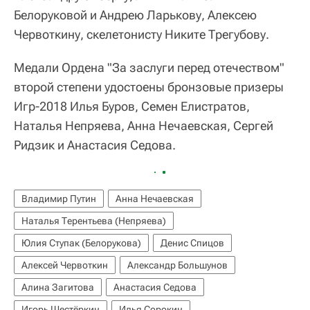
Белоруковой и Андрею Ларькову, Алексею
Червоткину, скелетонисту Никите Трегубову.
Медали Ордена "За заслуги перед отечеством"
второй степени удостоены бронзовые призеры
Игр-2018 Илья Буров, Семен Елистратов,
Наталья Непряева, Анна Нечаевская, Сергей
Ридзик и Анастасия Седова.
Владимир Путин
Анна Нечаевская
Наталья Терентьева (Непряева)
Юлия Ступак (Белорукова)
Денис Спицов
Алексей Червоткин
Александр Большунов
Алина Загитова
Анастасия Седова
Игорь Шестёркин
Илья Сорокин