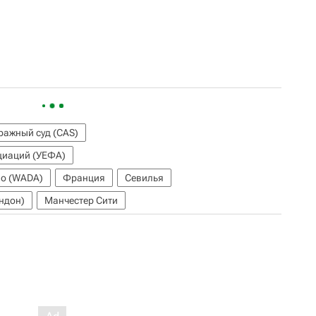
ражный суд (CAS)
циаций (УЕФА)
во (WADA)
Франция
Севилья
ндон)
Манчестер Сити