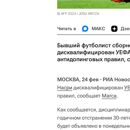
© AFP 2024 / JOSU ARITZA
Читать в
МАКС
Дзе
Бывший футболист сборн
дисквалифицирован УЕФА 
антидопинговых правил, 
МОСКВА, 24 фев - РИА Новос
Насри
дисквалифицирован
У
правил, сообщает
Marca
.
Как сообщается, дисциплинар
годичном отстранении 30-лет
будет объявлено в понедельни