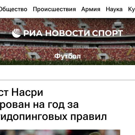
Общество
Происшествия
Армия
Наука
Ку
Футбол
ст Насри
ован на год за
тидопинговых правил