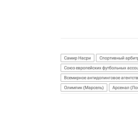
Самир Насри
Спортивный арбит
Союз европейских футбольных ассо
Всемирное антидопинговое агентст
Олимпик (Марсель)
Арсенал (Ло