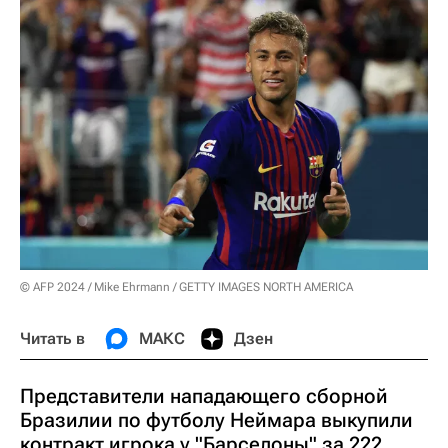
© AFP 2024 / Mike Ehrmann / GETTY IMAGES NORTH AMERICA
Читать в
МАКС
Дзен
Представители нападающего сборной
Бразилии по футболу Неймара выкупили
контракт игрока у "Барселоны" за 222