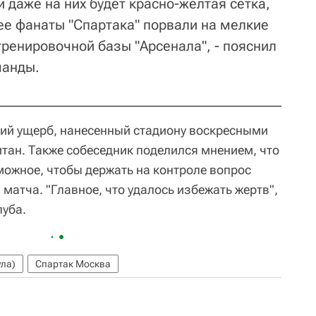
и даже на них будет красно-желтая сетка,
ее фанаты "Спартака" порвали на мелкие
 тренировочной базы "Арсенала", - пояснил
манды.
ий ущерб, нанесенный стадиону воскресными
итан. Также собеседник поделился мнением, что
можное, чтобы держать на контроле вопрос
матча. "Главное, что удалось избежать жертв",
луба.
ула)
Спартак Москва