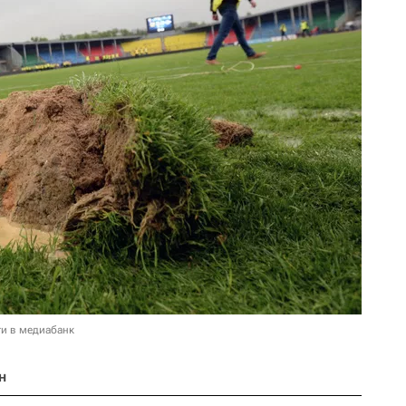
и в медиабанк
н