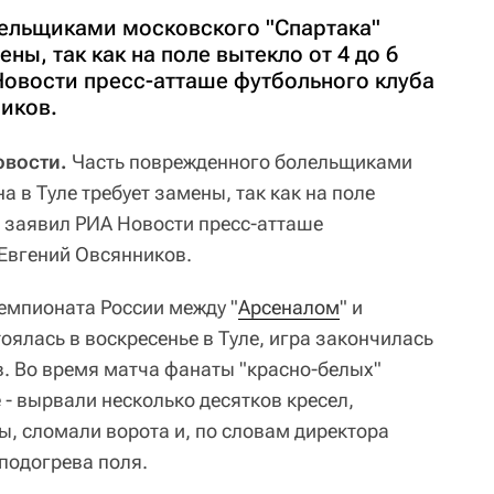
ельщиками московского "Спартака"
ены, так как на поле вытекло от 4 до 6
Новости пресс-атташе футбольного клуба
иков.
овости.
Часть поврежденного болельщиками
на в Туле требует замены, так как на поле
а, заявил РИА Новости пресс-атташе
 Евгений Овсянников.
емпионата России между "
Арсеналом
" и
ялась в воскресенье в Туле, игра закончилась
в. Во время матча фанаты "красно-белых"
 - вырвали несколько десятков кресел,
ы, сломали ворота и, по словам директора
подогрева поля.