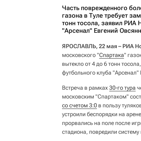
Часть поврежденного бол
газона в Туле требует зам
тонн тосола, заявил РИА 
"Арсенал" Евгений Овсянн
ЯРОСЛАВЛЬ, 22 мая – РИА Н
московского "
Спартака
" газо
вытекло от 4 до 6 тонн тосол
футбольного клуба "Арсенал"
Встреча в рамках
30-го тура
ч
московским "Спартаком" состо
со счетом 3:0
в пользу туляко
устроили беспорядки на арене
прорвались на поле после игр
стадиона, повредили систему 