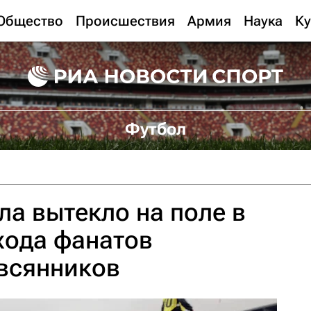
Общество
Происшествия
Армия
Наука
Ку
Футбол
ла вытекло на поле в
хода фанатов
Овсянников