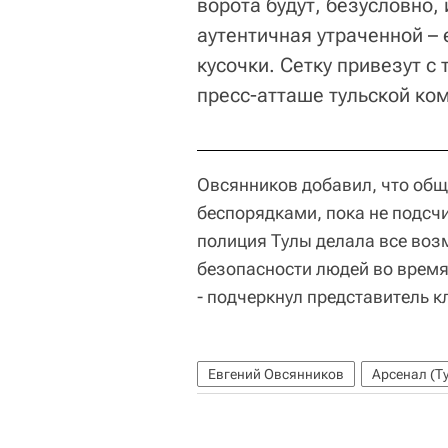
ворота будут, безусловно, 
аутентичная утраченной – 
кусочки. Сетку привезут с
пресс-атташе тульской ко
Овсянников добавил, что общ
беспорядками, пока не подсч
полиция Тулы делала все воз
безопасности людей во время 
- подчеркнул представитель к
Евгений Овсянников
Арсенал (Т