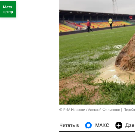
Матч-
центр
© РИА Новости / Алексей Филиппов
Перейт
Читать в
МАКС
Дзе