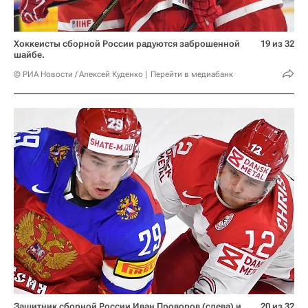
Хоккеисты сборной России радуются заброшенной
19 из 32
шайбе.
© РИА Новости / Алексей Куденко
Перейти в медиабанк
Защитник сборной России Иван Проворов (слева) и
20 из 32