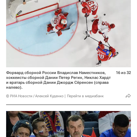
Форвард сборной России Владислав Наместников,
16 из 32
хоккеисты сборной Дании Петер Регин, Никлас Хардт
и вратарь сборной Дании Джордж Сёренсен (справа
налево).
© РИА Новости / Алексей Куденко
Перейти в медиабанк