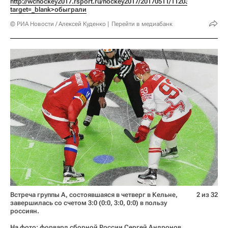
http://wchockey2017.rsport.ru/hockey2017/20170511/1120305617.html 
target=_blank>обыграли
© РИА Новости / Алексей Куденко
Перейти в медиабанк
Встреча группы A, состоявшаяся в четверг в Кельне,
2 из 32
завершилась со счетом 3:0 (0:0, 3:0, 0:0) в пользу
россиян.
На фото: форвард сборной России Сергей Андронов