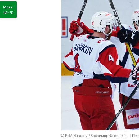
Матч-
центр
© РИА Новости / Владимир Федоренко
Пер