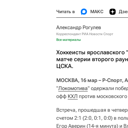
Читать в
МАКС
Дзе
Александр Рогулев
Корреспондент РИА Новости Спорт
Все материалы
Хоккеисты ярославского 
матче серии второго рау
ЦСКА.
МОСКВА, 16 мар – Р-Спорт, 
"
Локомотива
" одержали побед
офф
КХЛ
против московског
Встреча, прошедшая в четвер
счетом 2:1 (2:0, 0:1, 0:0) в п
Егор Аверин (14-я минута) и 