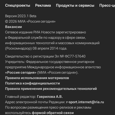
Спецпроекты
Реклама
Продукты и сервисы
Пресс-ц
Версия 2023.1 Beta
© 2026 МИА «Россия сегодня»
Вакансии
Сетевое издание РИА Новости зарегистрировано
в Федеральной службе по надзору в сфере связи,
информационных технологий и массовых коммуникаций
(Роскомнадзор) 08 апреля 2014 года.
Свидетельство о регистрации Эл № ФС77-57640
Учредитель: Федеральное государственное унитарное
предприятие Международное информационное агентство
«Россия сегодня»
(МИА «Россия сегодня»).
Правила использования материалов
Политика конфиденциальности
Правила применения рекомендательных технологий
Главный редактор:
Гаврилова А.В.
Адрес электронной почты Редакции:
r-sport.internet@ria.ru
По вопросам размещения пресс-релизов и рекламы
воспользуйтесь
формой обратной связи