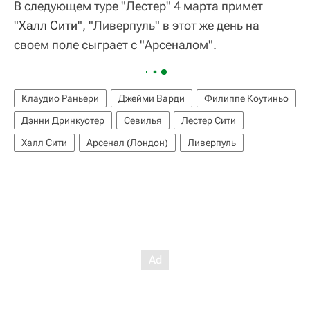
В следующем туре "Лестер" 4 марта примет
"
Халл Сити
", "Ливерпуль" в этот же день на
своем поле сыграет с "Арсеналом".
Клаудио Раньери
Джейми Варди
Филиппе Коутиньо
Дэнни Дринкуотер
Севилья
Лестер Сити
Халл Сити
Арсенал (Лондон)
Ливерпуль