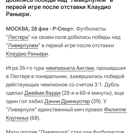
первой игре после отставки Клаудио
Раньери.
МОСКВА, 28 фев - Р-Спорт.
Футболисты
"
Лестера
" на своем поле добились победы над
"
Ливерпулем
" в первой игре после отставки
Клаудио Раньери
.
Игра 26-го тура
чемпионата Англии
, прошедшая
в Лестере в понедельник, завершилась победой
действующих чемпионов со счетом 3:1. Дубль
сделал
Джейми Варди
(28-я и 60-я минуты), еще
один гол забил
Дэнни Дринкуотер
(39). У
"Ливерпуля" единственный мяч провел
Филиппе 
Коутиньо
(68).
Матч против "Ливерпуля" стал для футболистов