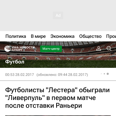
Политика
В мире
Экономика
Общество
Про
Матч-центр
Футбол
00:53 28.02.2017
(обновлено: 09:44 28.02.2017)
Футболисты "Лестера" обыграли
"Ливерпуль" в первом матче
после отставки Раньери