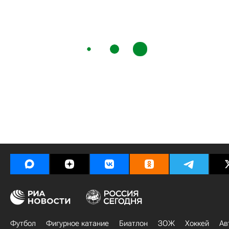
Футбол
Фигурное катание
Биатлон
ЗОЖ
Хоккей
Ав