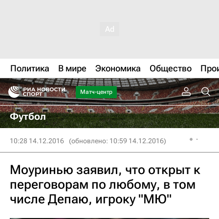
Политика
В мире
Экономика
Общество
Про
Матч-центр
Футбол
10:28 14.12.2016
(обновлено: 10:59 14.12.2016)
Моуринью заявил, что открыт к
переговорам по любому, в том
числе Депаю, игроку "МЮ"