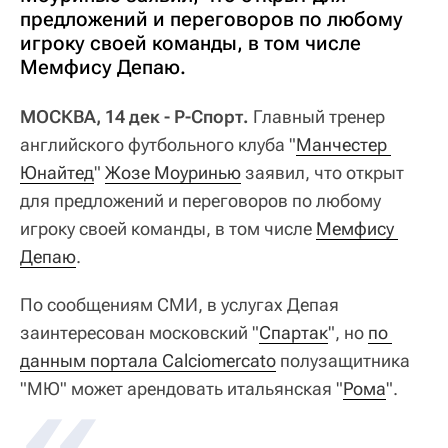
предложений и переговоров по любому
игроку своей команды, в том числе
Мемфису Депаю.
МОСКВА, 14 дек - Р-Спорт.
Главный тренер
английского футбольного клуба "
Манчестер 
Юнайтед
"
Жозе Моуринью
заявил, что открыт
для предложений и переговоров по любому
игроку своей команды, в том числе
Мемфису 
Депаю
.
По сообщениям СМИ, в услугах Депая
заинтересован московский "
Спартак
", но
по 
данным портала Сalciomercato
полузащитника
"МЮ" может арендовать итальянская "
Рома
".