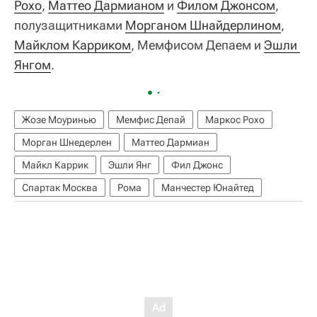
Рохо
,
Маттео Дармианом
и
Филом Джонсом
,
полузащитниками
Морганом Шнайдерлином
,
Майклом Карриком
, Мемфисом Депаем и
Эшли 
Янгом
.
Жозе Моуринью
Мемфис Депай
Маркос Рохо
Морган Шнедерлен
Маттео Дармиан
Майкл Каррик
Эшли Янг
Фил Джонс
Спартак Москва
Рома
Манчестер Юнайтед