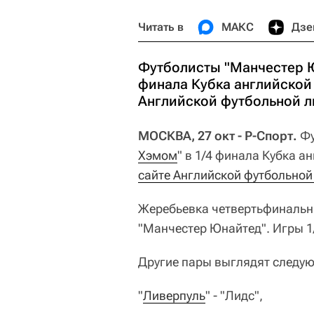
Читать в
МАКС
Дзе
Футболисты "Манчестер Ю
финала Кубка английской
Английской футбольной ли
МОСКВА, 27 окт - Р-Спорт.
Фу
Хэмом
" в 1/4 финала Кубка а
сайте Английской футбольной
Жеребьевка четвертьфинальны
"Манчестер Юнайтед". Игры 1/
Другие пары выглядят следу
"
Ливерпуль
" - "Лидс",