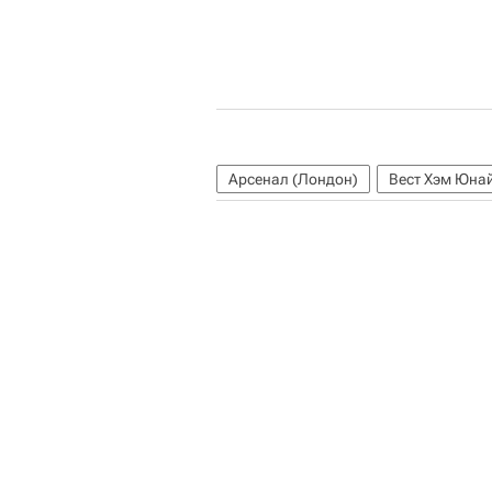
Арсенал (Лондон)
Вест Хэм Юна