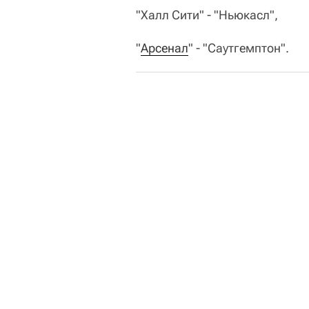
"Халл Сити" - "Ньюкасл",
"
Арсенал
" - "Саутгемптон".