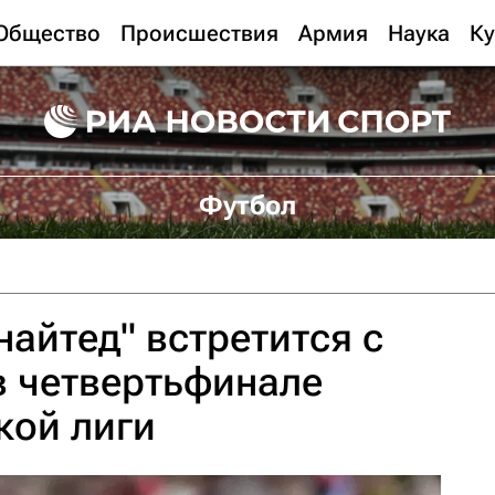
Общество
Происшествия
Армия
Наука
Ку
Футбол
айтед" встретится с
в четвертьфинале
кой лиги