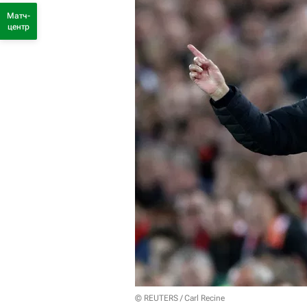
Матч-
центр
© REUTERS / Carl Recine