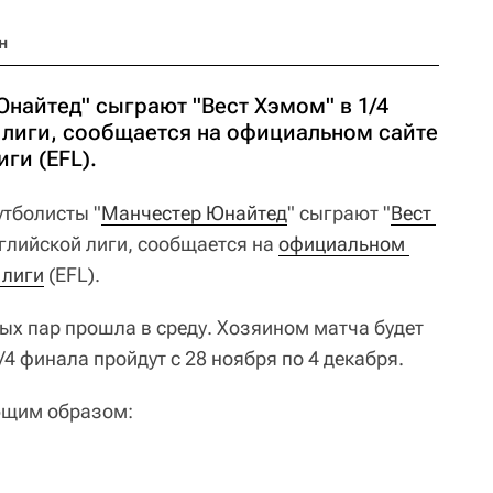
н
найтед" сыграют "Веcт Хэмом" в 1/4
 лиги, сообщается на официальном сайте
ги (EFL).
тболисты "
Манчестер Юнайтед
" сыграют "
Веcт 
нглийской лиги, сообщается на
официальном 
 лиги
(EFL).
х пар прошла в среду. Хозяином матча будет
4 финала пройдут с 28 ноября по 4 декабря.
ющим образом: