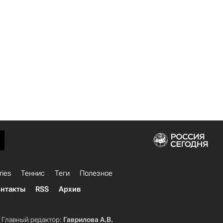
ries
Теннис
Теги
Полезное
нтакты
RSS
Архив
Главный редактор:
Гаврилова А.В.