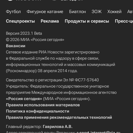
Футбол
Фигурное катание
Биатлон
ЗОЖ
Хоккей
Ав
Спецпроекты
Реклама
Продукты и сервисы
Пресс-ц
Версия 2023.1 Beta
© 2026 МИА «Россия сегодня»
Вакансии
Сетевое издание РИА Новости зарегистрировано
в Федеральной службе по надзору в сфере связи,
информационных технологий и массовых коммуникаций
(Роскомнадзор) 08 апреля 2014 года.
Свидетельство о регистрации Эл № ФС77-57640
Учредитель: Федеральное государственное унитарное
предприятие Международное информационное агентство
«Россия сегодня»
(МИА «Россия сегодня»).
Правила использования материалов
Политика конфиденциальности
Правила применения рекомендательных технологий
Главный редактор:
Гаврилова А.В.
Адрес электронной почты Редакции:
r-sport.internet@ria.ru