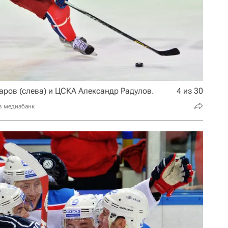
ров (слева) и ЦСКА Александр Радулов.
4 из 30
в медиабанк