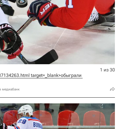
1 из 30
887134263.html target=_blank>обыграли 
в медиабанк