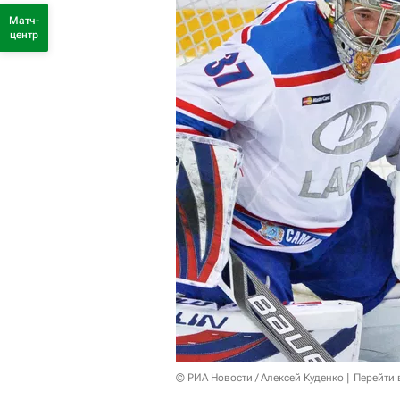
Матч-
центр
© РИА Новости / Алексей Куденко
Перейти 