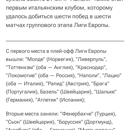
первым итальянским клубом, которому
удалось добиться шести побед в шести
матчах группового этапа Лиги Европы.
С первого места в плей-офф Лиги Европы
вышли: "Молде" (Норвегия), "Ливерпуль",
"Тоттенхэм" (оба — Англия), "Краснодар",
"Локомотив" (оба — Россия), "Наполи", "Лацио"
(оба — Италия), "Рапид" (Австрия), "Брага"
(Португалия), Базель" (Швейцария), "Шальке"
(Германия), "Атлетик" (Испания);
Вторые места заняли: "Фенербахче" (Турция),
"Сьон" (Швейцария), "Боруссия" (Дортмунд),
"Аугсбург" (оба — Германия), "Миттьюлланн"