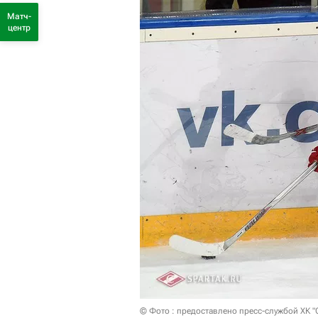
Матч-
центр
© Фото : предоставлено пресс-службой ХК "