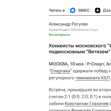
Читать в
МАКС
Дзе
Александр Рогулев
Корреспондент РИА Новости Спорт
Все материалы
Хоккеисты московского "
подмосковным "Витязем" 
МОСКВА, 10 ноя - Р-Спорт, А
"
Спартака
" одержали победу 
регулярного
чемпионата КХЛ
.
Встреча, прошедшая во вторн
счетом 2:1 (0:0, 2:0, 0:1) в п
забили
Константин Глазачев
(
отличился
Вячеслав Солодух