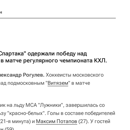
н
Спартака" одержали победу над
в матче регулярного чемпионата КХЛ.
лександр Рогулев.
Хоккеисты московского
над подмосковным "
Витязем
" в матче
ик на льду МСА "Лужники", завершилась со
ользу "красно-белых". Голы в составе победителей
21-я минута) и
Максим Потапов
(27). У гостей
ин
(59).