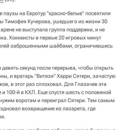
е паузы на Евротур "красно-белые" посвятили
ы Тимофея Кучерова, ушедшего из жизни 30
 арене не выступала группа поддержки, и не
ка. Хоккеисты в первые 20 игровых минут
ителей заброшенными шайбами, ограничившись
о девять секунд после перерыва, чтобы открыть
оны, и вратарь "Витязя" Харри Сятери, зачастую
в, в этот раз сплоховал. Для Глазачев эта
 и 100-й в КХЛ. Еще спустя шесть с половиной
 чужим воротам и переиграл Сятери. Тем самым
аздновал возвращение из лазарета, где
ря.