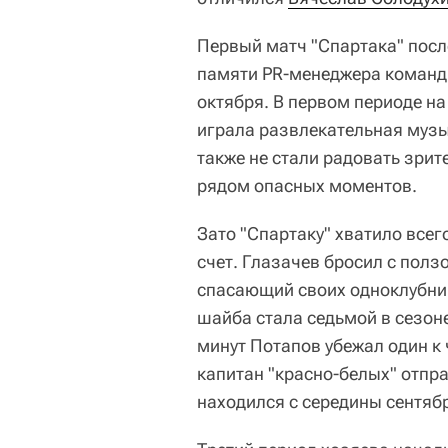
Первый матч "Спартака" посл
памяти PR-менеджера команд
октября. В первом периоде на
играла развлекательная музы
также не стали радовать зр
рядом опасных моментов.
Зато "Спартаку" хватило всег
счет. Глазачев бросил с полз
спасающий своих одноклубнико
шайба стала седьмой в сезоне
минут Потапов убежал один к
капитан "красно-белых" отпр
находился с середины сентяб