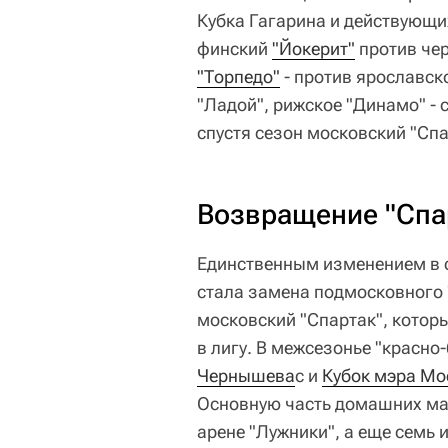
Кубка Гагарина и действующи
финский
"Йокерит"
против че
"Торпедо"
- против ярославск
"Ладой", рижское "Динамо" - 
спустя сезон московский "Сп
Возвращение "Спа
Единственным изменением в 
стала замена подмосковного 
московский "Спартак", котор
в лигу. В межсезонье "красно
Чернышева
с и
Кубок мэра М
Основную часть домашних мат
арене "Лужники", а еще семь 