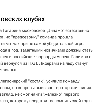
овских клубах
а Гагарина московское "Динамо" естественно
в, но "предсезонку" команда прошла
яти матчах при не самой убедительной игре.
 года в год, заметными новичками должны стать
нен и российские форварды Ансель Галимов с
 вернулся из НХЛ. Лидерами на льду станут
угавиньш.
легионерский "костяк", усилило команду
оном, но вопросы вызывает вратарская линия.
 взгляд, не смог найти "железно" первого
сса, которому предстоит вспомнить свой год в