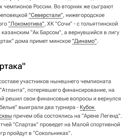
х чемпионов России. Во вторник же сыграют
реповецкой
"Северстали"
, нижегородское
ого
"Локомотива"
, ХК "Сочи" - с тольяттинской
с казанским "Ак Барсом", а вернувшийся в лигу
артак" дома примет минское
"Динамо"
.
ртака"
составе участников нынешнего чемпионата
"Атланта", потерявшего финансирование, на
ый решил свои финансовые вопросы и вернулся
-белые" выиграли два турнира -
Кубок 
осквы
причем оба состоялись на "Арене Легенд".
чей "Спартак" проведет на Малой спортивной
игр пройдут в "Сокольниках".