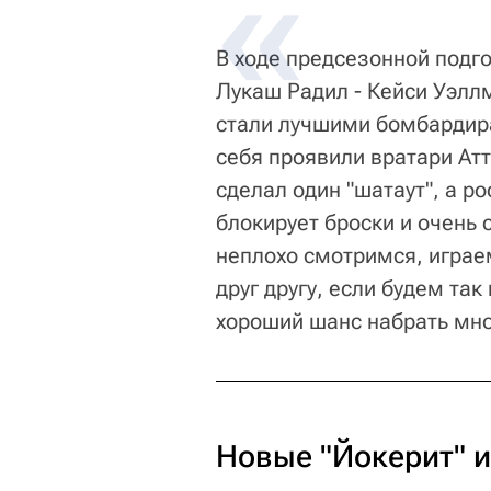
В ходе предсезонной подг
Лукаш Радил - Кейси Уэлл
стали лучшими бомбардира
себя проявили вратари Атт
сделал один "шатаут", а р
блокирует броски и очень 
неплохо смотримся, играе
друг другу, если будем так
хороший шанс набрать мног
Новые "Йокерит" 