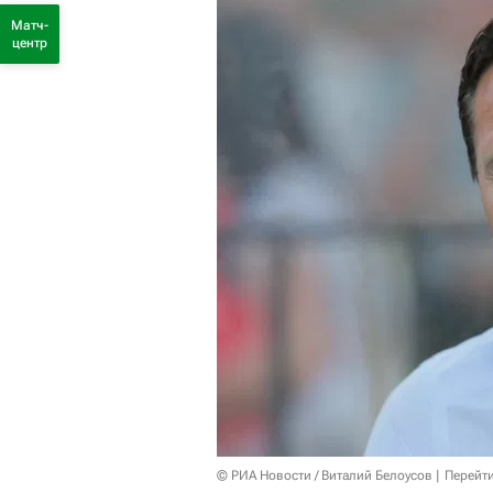
Матч-
центр
© РИА Новости / Виталий Белоусов
Перейт