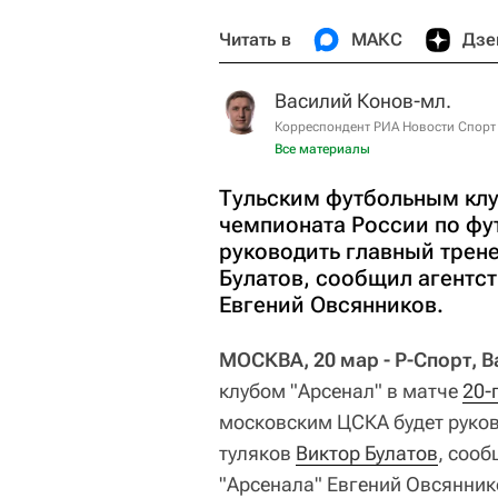
Читать в
МАКС
Дзе
Василий Конов-мл.
Корреспондент РИА Новости Спорт
Все материалы
Тульским футбольным клуб
чемпионата России по фу
руководить главный трен
Булатов, сообщил агентст
Евгений Овсянников.
МОСКВА, 20 мар - Р-Спорт, 
клубом "Арсенал" в матче
20-
московским ЦСКА будет руко
туляков
Виктор Булатов
, сооб
"Арсенала" Евгений Овсянник