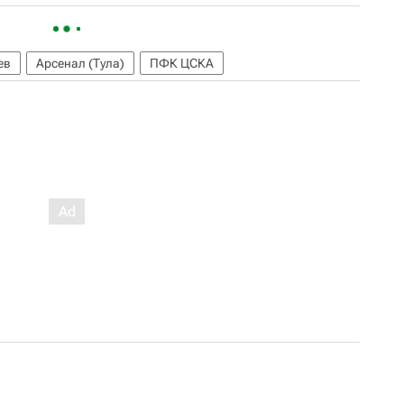
ев
Арсенал (Тула)
ПФК ЦСКА