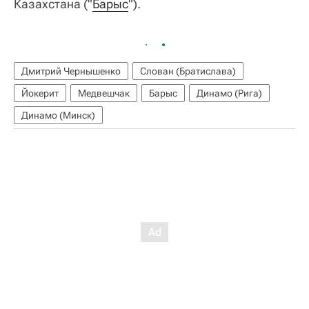
Казахстана ("
Барыс
").
Дмитрий Чернышенко
Слован (Братислава)
Йокерит
Медвешчак
Барыс
Динамо (Рига)
Динамо (Минск)