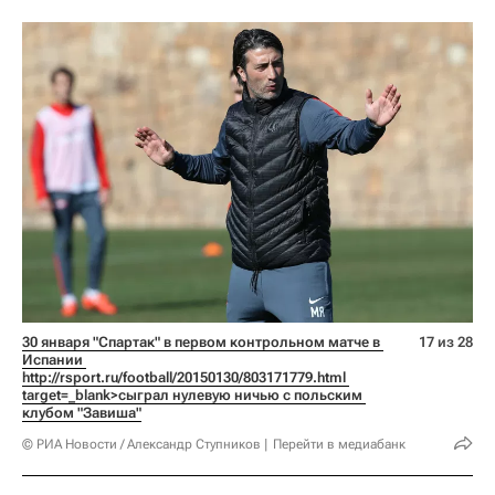
30 января "Спартак" в первом контрольном матче в 
17 из 28
Испании 
http://rsport.ru/football/20150130/803171779.html 
target=_blank>сыграл нулевую ничью с польским 
клубом "Завиша"
© РИА Новости / Александр Ступников
Перейти в медиабанк