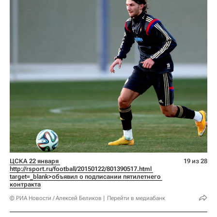
ЦСКА 22 января 
19 из 28
http://rsport.ru/football/20150122/801390517.html 
target=_blank>объявил о подписании пятилетнего 
контракта
© РИА Новости / Алексей Беликов
Перейти в медиабанк