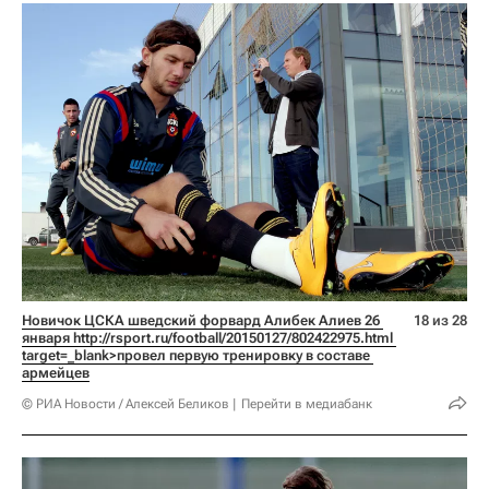
Новичок ЦСКА шведский форвард Алибек Алиев 26 
18 из 28
января 
http://rsport.ru/football/20150127/802422975.html 
target=_blank>провел первую тренировку в составе 
армейцев
© РИА Новости / Алексей Беликов
Перейти в медиабанк