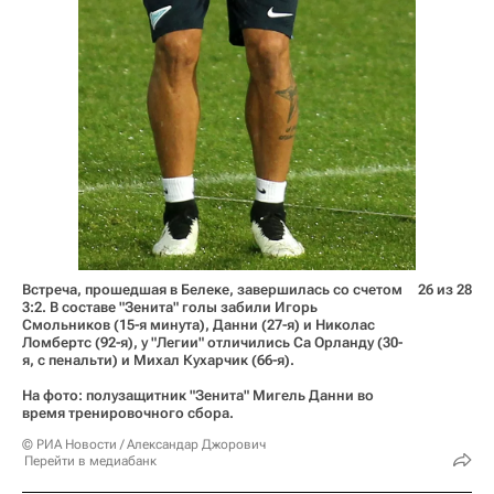
Встреча, прошедшая в Белеке, завершилась со счетом
26 из 28
3:2. В составе "Зенита" голы забили Игорь
Смольников (15-я минута), Данни (27-я) и Николас
Ломбертс (92-я), у "Легии" отличились Са Орланду (30-
я, с пенальти) и Михал Кухарчик (66-я).
На фото: полузащитник "Зенита" Мигель Данни во
время тренировочного сбора.
© РИА Новости / Александар Джорович
Перейти в медиабанк