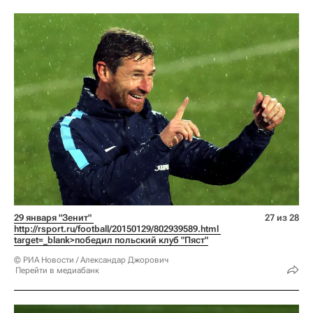
29 января "Зенит" 
27 из 28
http://rsport.ru/football/20150129/802939589.html 
target=_blank>победил польский клуб "Пяст"
© РИА Новости / Александар Джорович
Перейти в медиабанк