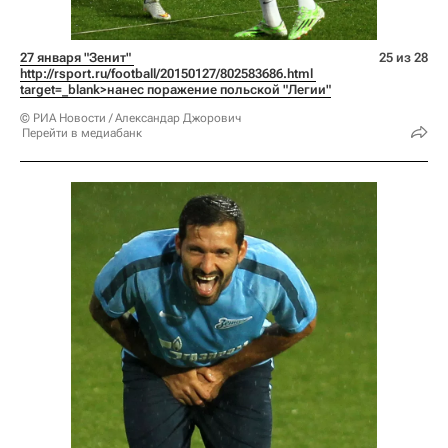
27 января "Зенит" 
25 из 28
http://rsport.ru/football/20150127/802583686.html 
target=_blank>нанес поражение польской "Легии"
© РИА Новости / Александар Джорович
Перейти в медиабанк