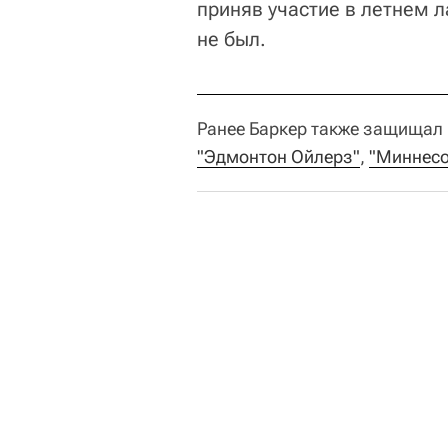
приняв участие в летнем л
не был.
Ранее Баркер также защищал 
"Эдмонтон Ойлерз"
,
"Миннесо