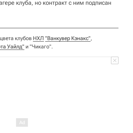
агере клуба, но контракт с ним подписан
цвета клубов
НХЛ
"Ванкувер Кэнакс"
,
та Уайлд"
и "Чикаго".