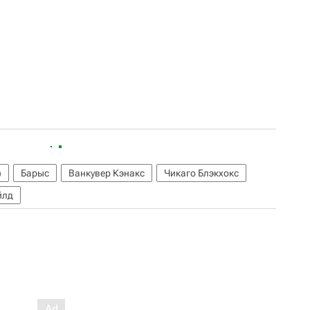
)
Барыс
Ванкувер Кэнакс
Чикаго Блэкхокс
йлд