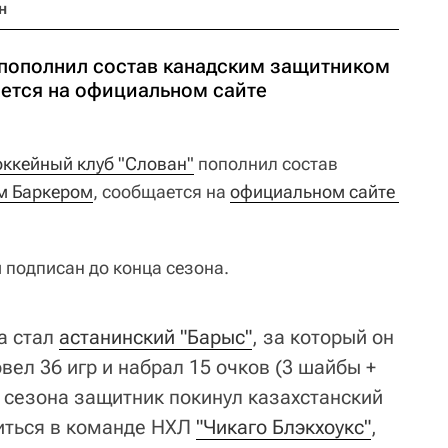
н
 пополнил состав канадским защитником
ется на официальном сайте
оккейный клуб "Слован"
пополнил состав
м Баркером
, сообщается на
официальном сайте 
 подписан до конца сезона.
а стал
астанинский "Барыс"
, за который он
вел 36 игр и набрал 15 очков (3 шайбы +
и сезона защитник покинул казахстанский
оиться в команде НХЛ
"Чикаго Блэкхоукс"
,