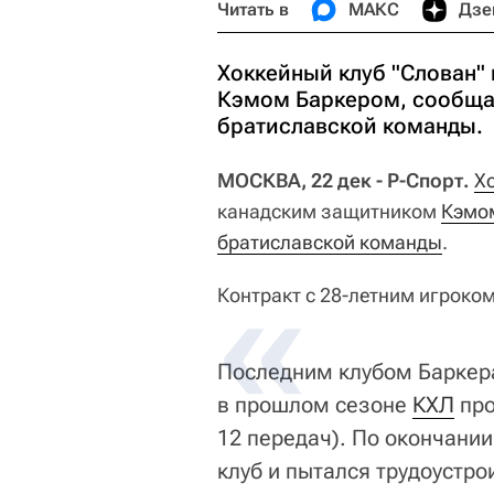
Читать в
МАКС
Дзе
Хоккейный клуб "Слован"
Кэмом Баркером, сообща
братиславской команды.
МОСКВА, 22 дек - Р-Спорт.
Х
канадским защитником
Кэмо
братиславской команды
.
Контракт с 28-летним игроком
Последним клубом Баркер
в прошлом сезоне
КХЛ
про
12 передач). По окончани
клуб и пытался трудоустр