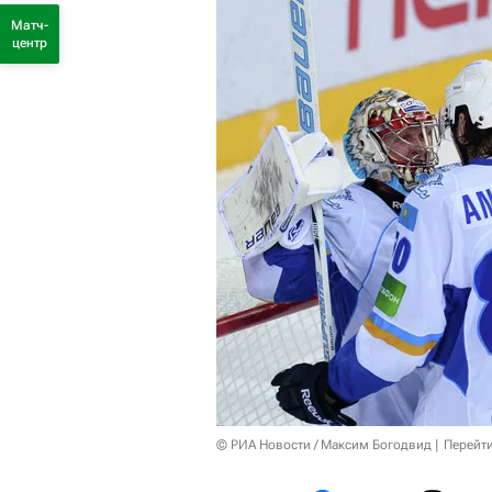
Матч-
центр
© РИА Новости / Максим Богодвид
Перейт