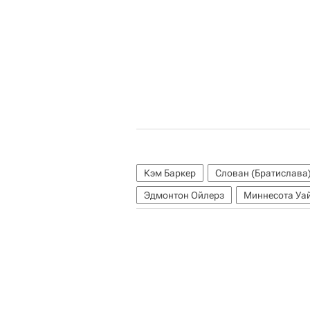
Кэм Баркер
Слован (Братислава
Эдмонтон Ойлерз
Миннесота Уа