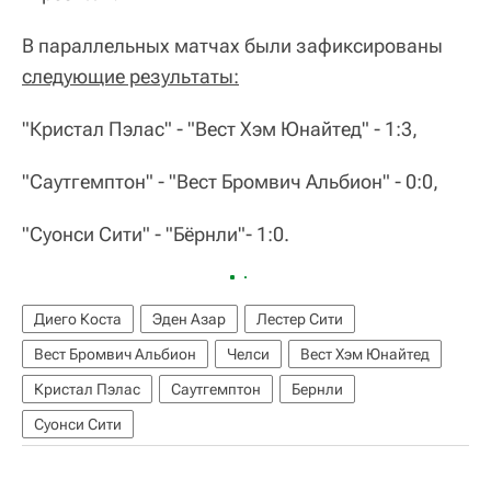
В параллельных матчах были зафиксированы
следующие результаты:
"Кристал Пэлас" - "Вест Хэм Юнайтед" - 1:3,
"Саутгемптон" - "Вест Бромвич Альбион" - 0:0,
"Суонси Сити" - "Бёрнли"- 1:0.
Диего Коста
Эден Азар
Лестер Сити
Вест Бромвич Альбион
Челси
Вест Хэм Юнайтед
Кристал Пэлас
Саутгемптон
Бернли
Суонси Сити