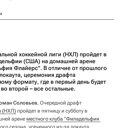
н
льной хоккейной лиги (НХЛ) пройдет в
адельфии (США) на домашней арене
ьфия Флайерс". В отличие от прошлого
 локаута, церемония драфта
ому формату, где в первый день будет
 во второй – все остальные.
Роман Соловьев.
Очередной драфт
и (НХЛ)
пройдет в пятницу и субботу в
шней арене
местного клуба "Филадельфия 
лого сезона, усеченного из-за локаута,