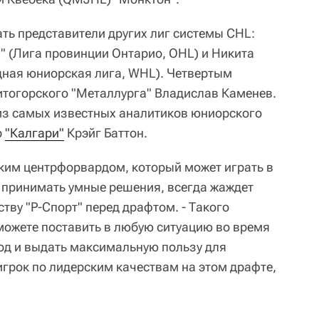
ть представители других лиг системы CHL:
" (Лига провинции Онтарио, OHL) и Никита
дная юниорская лига, WHL). Четвертым
тогорского "Металлурга" Владислав Каменев.
 из самых известных аналитиков юниорского
р
"Калгари"
Крэйг Баттон.
ким центрфорвардом, который может играть в
т принимать умные решения, всегда жаждет
ству "Р-Спорт" перед драфтом. - Такого
 можете поставить в любую ситуацию во время
ход и выдать максимальную пользу для
грок по лидерским качествам на этом драфте,