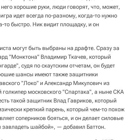
 него хорошие руки, люди говорят, что, может,
 игра идет всегда по-разному, когда-то нужно
а-то быстро. Ник видит площадку, и он
еиста могут быть выбраны на драфте. Сразу за
ард "Монктона" Владимир Ткачев, который
гарде", судя по скаутским отчетам, он будет
орошие шансы имеют также защитники
авского "Локо" и Александр Микулович из
 голкипер московского "Спартака", а ныне СКА
есть такой защитник Влад Гавриков, который
изически крепкий парень, который чем-то похож
вляет соперников бояться, и он делает силовые
ы завладеть шайбой», — добавил Баттон.