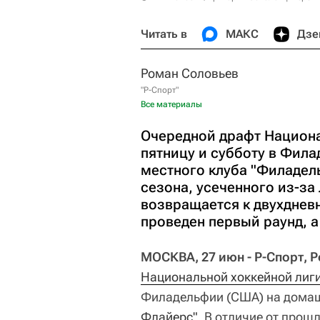
Читать в
МАКС
Дзе
Роман Соловьев
"Р-Спорт"
Все материалы
Очередной драфт Национа
пятницу и субботу в Фил
местного клуба "Филадел
сезона, усеченного из-за
возвращается к двухдневн
проведен первый раунд, а
МОСКВА, 27 июн - Р-Спорт, 
Национальной хоккейной лиг
Филадельфии (США) на дома
Флайерс"
. В отличие от прош