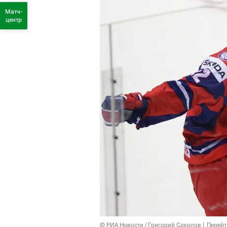
Матч-
центр
© РИА Новости / Григорий Соколов
Перейт