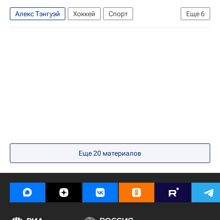
Алекс Тэнгуэй
Хоккей
Спорт
Еще
6
Национальная хоккейная лига (НХЛ)
Калгари Флэймз
Колорадо Эвеланш
Брэд Мэлоун
Роман Червенка
Майк Каммаллери
Еще
20
материалов