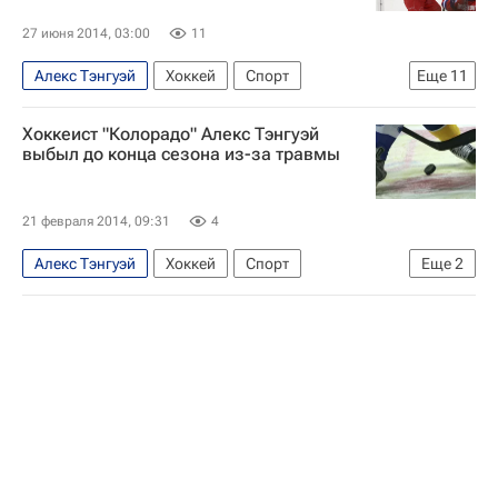
27 июня 2014, 03:00
11
Алекс Тэнгуэй
Хоккей
Спорт
Еще
11
Крэйг Баттон
Хоккеист "Колорадо" Алекс Тэнгуэй
Национальная хоккейная лига (НХЛ)
выбыл до конца сезона из-за травмы
Монктон
ХК Динамо (Москва)
Филадельфия Флайерз
Калгари Флэймз
21 февраля 2014, 09:31
4
Металлург (Магнитогорск)
Алекс Тэнгуэй
Хоккей
Спорт
Еще
2
Владислав Каменев
Иван Николишин
Национальная хоккейная лига (НХЛ)
Николай Голдобин
Алексей Емелин
Колорадо Эвеланш