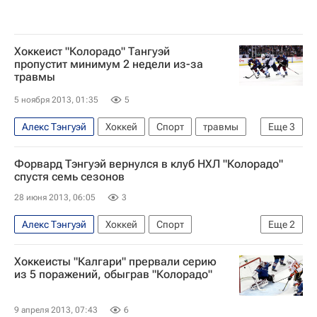
Хоккеист "Колорадо" Тангуэй
пропустит минимум 2 недели из-за
травмы
5 ноября 2013, 01:35
5
Алекс Тэнгуэй
Хоккей
Спорт
травмы
Еще
3
Патрик Руа
Форвард Тэнгуэй вернулся в клуб НХЛ "Колорадо"
Национальная хоккейная лига (НХЛ)
спустя семь сезонов
Колорадо Эвеланш
28 июня 2013, 06:05
3
Алекс Тэнгуэй
Хоккей
Спорт
Еще
2
Национальная хоккейная лига (НХЛ)
Хоккеисты "Калгари" прервали серию
Колорадо Эвеланш
из 5 поражений, обыграв "Колорадо"
9 апреля 2013, 07:43
6