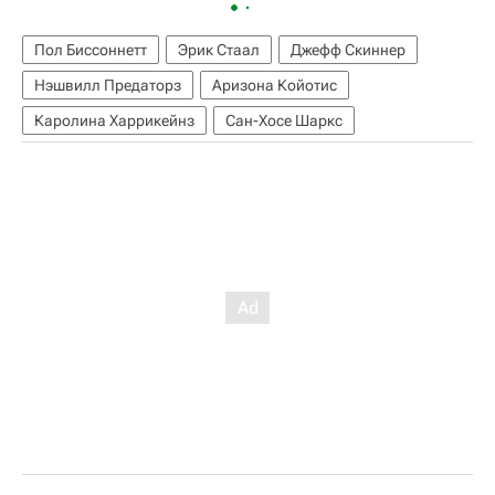
Пол Биссоннетт
Эрик Стаал
Джефф Скиннер
Нэшвилл Предаторз
Аризона Койотис
Каролина Харрикейнз
Сан-Хосе Шаркс